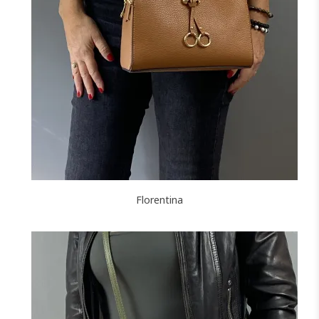
+3
NOIR
MARINE
BORDEAUX
CAMEL
TAUPE
F
FONCÉ
J'ajoute à mon panier !
Florentina