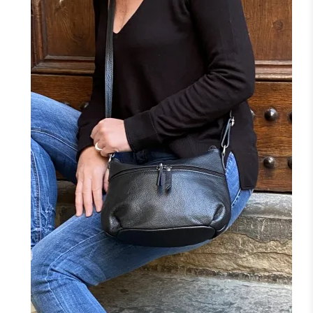
+2
NOIR
MARINE
BORDEAUX
CAMEL
CANARD
F
J'ajoute à mon panier !