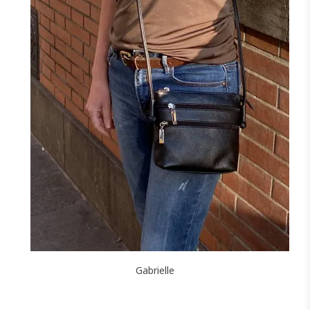
+3
NOIR
MARINE
CAMEL
TAUPE
CANARD
F
FONCÉ
J'ajoute à mon panier !
Gabrielle