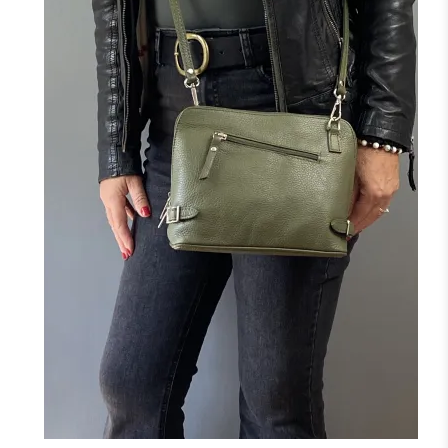
+1
NOIR
MARINE
CAMEL
TAUPE
JAUNE
F
FONCÉ
J'ajoute à mon panier !