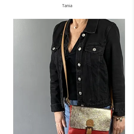
Tania
+12
NOIR
MARINE
CAMEL
TAUPE
CANARD