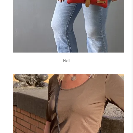
F
FONCÉ
J'ajoute à mon panier !
Nell