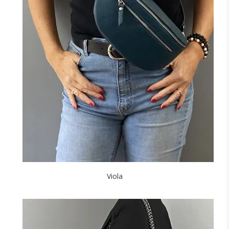
+3
NOIR
MARINE
CAMEL
CANARD
JAUNE
F
J'ajoute à mon panier !
Viola