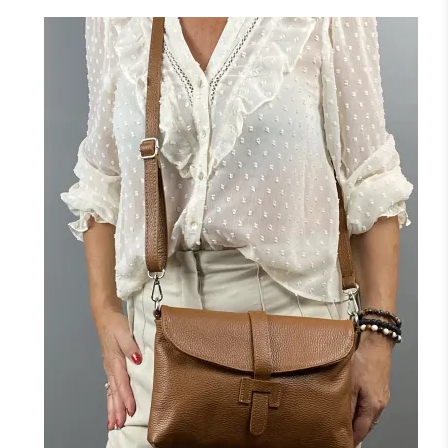
NOIR
MARINE
CAMEL
F
J'ajoute à mon panier !