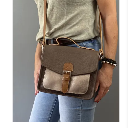
NOIR
MARINE
CAMEL
ROUGE
F
J'ajoute à mon panier !