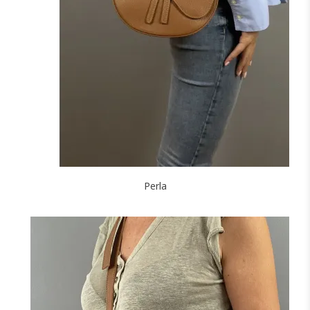
NOIR
MARINE
CAMEL
ROUGE
F
FONCÉ
J'ajoute à mon panier !
Perla