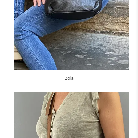
NOIR
MARINE
CAMEL
F
J'ajoute à mon panier !
Zola