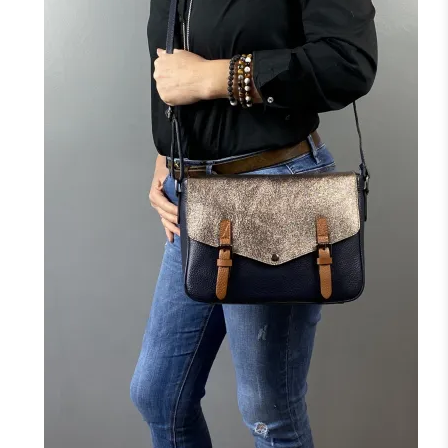
+3
NOIR
MARINE
CAMEL
TAUPE
CANARD
F
FONCÉ
J'ajoute à mon panier !