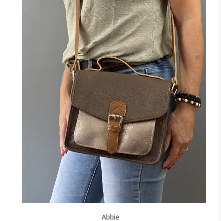
+3
NOIR
MARINE
BORDEAUX
CAMEL
TAUPE
F
FONCÉ
J'ajoute à mon panier !
Abbie