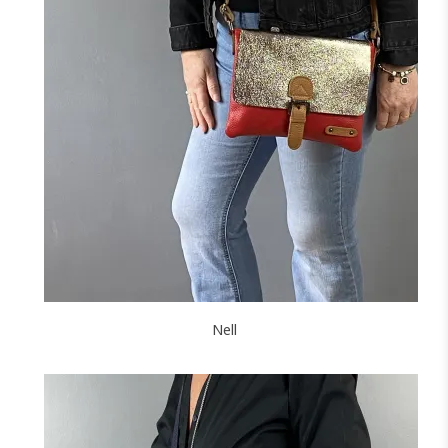
+2
NOIR
MARINE
CAMEL
CANARD
JAUNE
F
J'ajoute à mon panier !
Nell