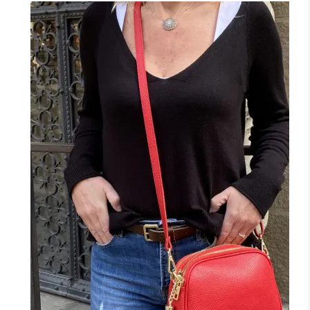
+7
NOIR
MARINE
BORDEAUX
CAMEL
TAUPE
F
FONCÉ
J'ajoute à mon panier !