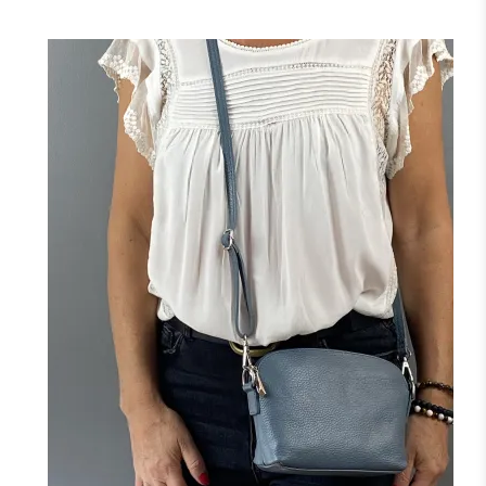
+1
NOIR
BORDEAUX
CAMEL
TAUPE
JAUNE
F
FONCÉ
J'ajoute à mon panier !