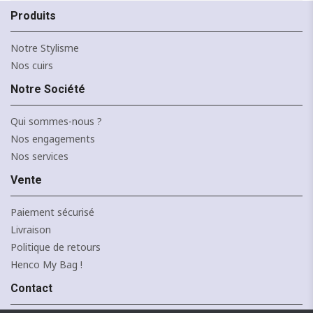
Produits
Notre Stylisme
Nos cuirs
Notre Société
+10
NOIR
MARINE
CAMEL
TAUPE
CANARD
F
FONCÉ
Qui sommes-nous ?
J'ajoute à mon panier !
Nos engagements
Nos services
Vente
Paiement sécurisé
Livraison
Politique de retours
Henco My Bag !
Contact