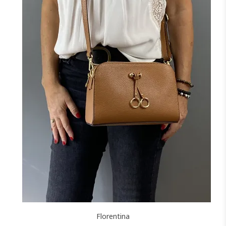
+2
NOIR
MARINE
CAMEL
CANARD
JAUNE
F
J'ajoute à mon panier !
Florentina