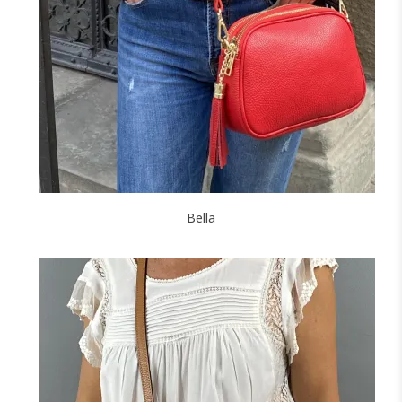
+3
NOIR
MARINE
CAMEL
CANARD
JAUNE
F
J'ajoute à mon panier !
Bella