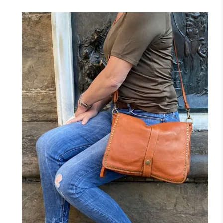
+1
NOIR
MARINE
CAMEL
TAUPE
JAUNE
F
FONCÉ
J'ajoute à mon panier !