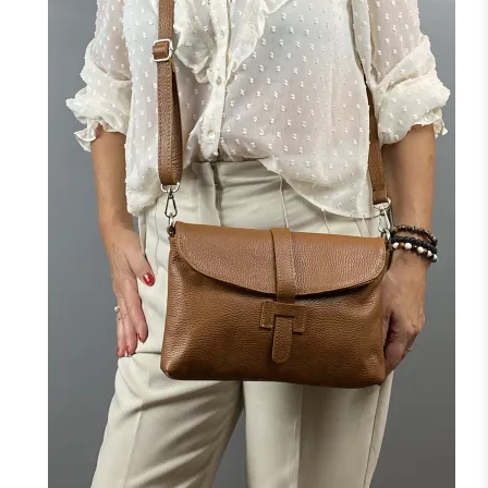
NOIR
MARINE
CAMEL
F
J'ajoute à mon panier !