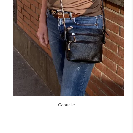
NOIR
CAMEL
F
J'ajoute à mon panier !
Gabrielle