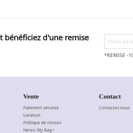
t bénéficiez d'une remise
*REMISE -1
Vente
Contact
Paiement sécurisé
Contactez-nous
+7
NOIR
MARINE
BORDEAUX
CAMEL
TAUPE
Livraison
F
FONCÉ
J'ajoute à mon panier !
Vue rapide
Politique de retours
Henco My Bag !