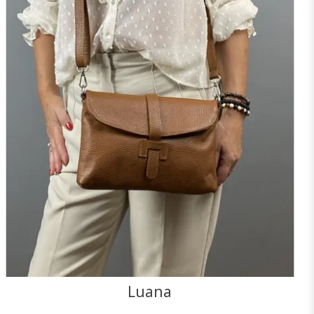
+3
NOIR
MARINE
CAMEL
TAUPE
CANARD
F
FONCÉ
J'ajoute à mon panier !
Vue rapide
Luana