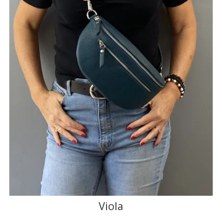
+1
NOIR
MARINE
CAMEL
TAUPE
JAUNE
F
FONCÉ
J'ajoute à mon panier !
Vue rapide
Viola