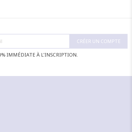
0% IMMÉDIATE À L'INSCRIPTION.
+3
NOIR
MARINE
CAMEL
CANARD
JAUNE
F
J'ajoute à mon panier !
Vue rapide