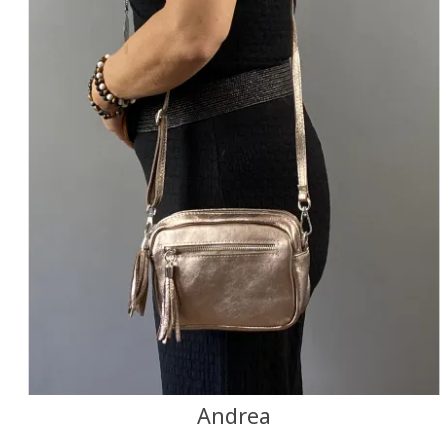
+2
NOIR
MARINE
CAMEL
CANARD
JAUNE
F
J'ajoute à mon panier !
Vue rapide
Andrea