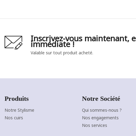
Inscrivez-vous maintenant, e
immédiate !
Valable sur tout produit acheté.
Produits
Notre Société
Notre Stylisme
Qui sommes-nous ?
+2
Noir
Orange
Canard
Bronze
Violet
Nos cuirs
Nos engagements
brillant
brillant
brillant
brillant
brillant
J'ajoute à mon panier !
Vue rapide
Nos services