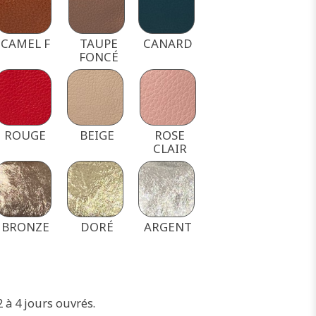
CAMEL F
TAUPE
CANARD
FONCÉ
ROUGE
BEIGE
ROSE
CLAIR
BRONZE
DORÉ
ARGENT
2 à 4 jours ouvrés.