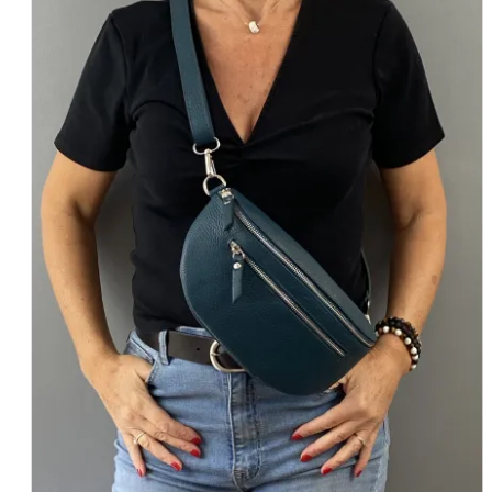
+2
NOIR
MARINE
BORDEAUX
CAMEL
CANARD
F
J'ajoute à mon panier !
Vue rapide