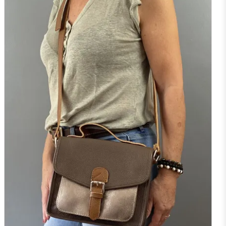
NOIR
MARINE
CAMEL
ROUGE
F
J'ajoute à mon panier !
Vue rapide