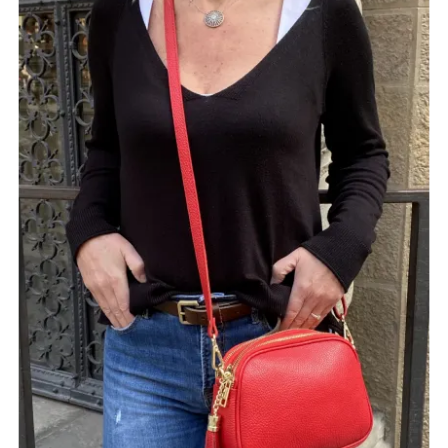
NOIR
MARINE
CAMEL
CANARD
JAUNE
F
J'ajoute à mon panier !
Vue rapide