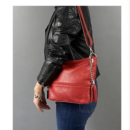
NOIR
CAMEL
KAKI
F
J'ajoute à mon panier !