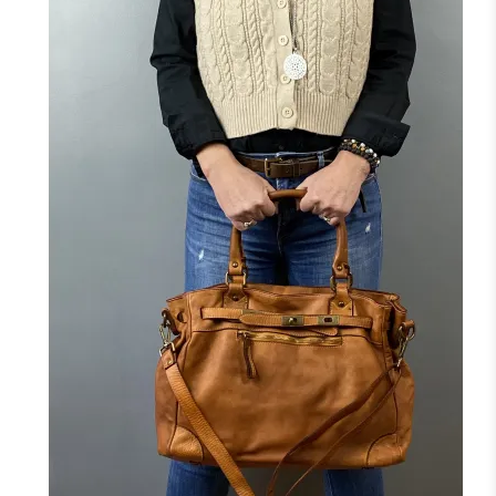
NOIR
CAMEL
ROUGE
F
J'ajoute à mon panier !