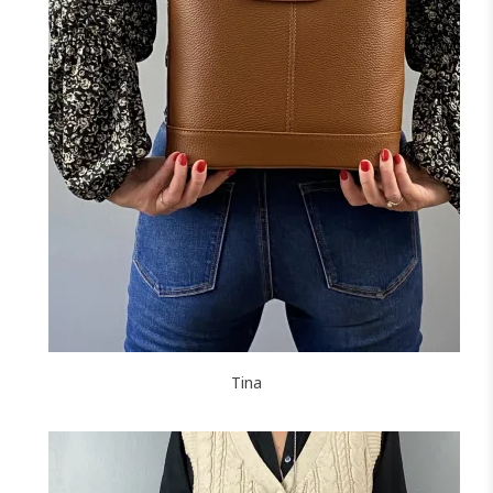
NOIR
MARINE
CAMEL
ROUGE
F
FONCÉ
J'ajoute à mon panier !
Tina