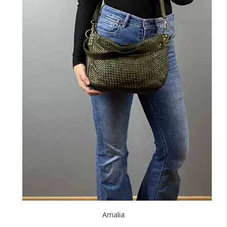
NOIR
CAMEL
JAUNE
F
J'ajoute à mon panier !
Amalia