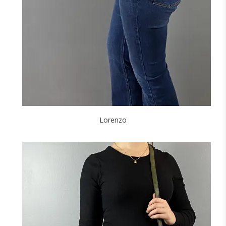
NOIR
CAMEL
CANARD
ROUGE
BLEU
F
GRIS
J'ajoute à mon panier !
Lorenzo