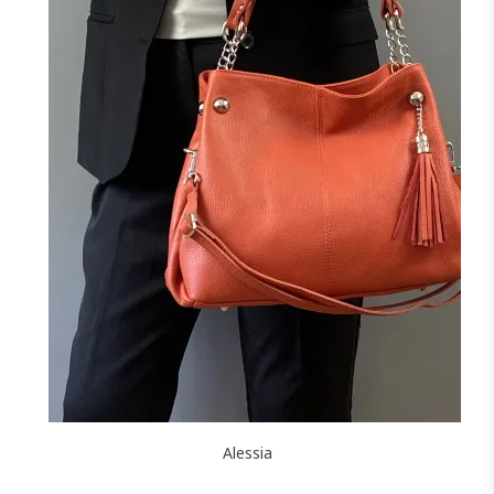
NOIR
CAMEL
F
J'ajoute à mon panier !
Alessia