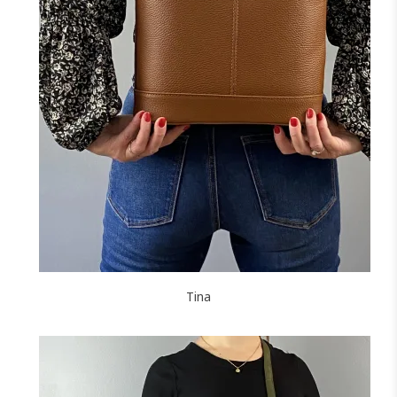
NOIR
MARINE
BORDEAUX
J'ajoute à mon panier !
Tina