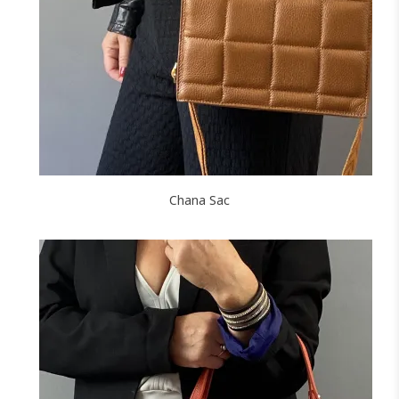
NOIR
ARGENT
DORÉ
BRONZE
B
B
B
D
J'ajoute à mon panier !
Chana Sac