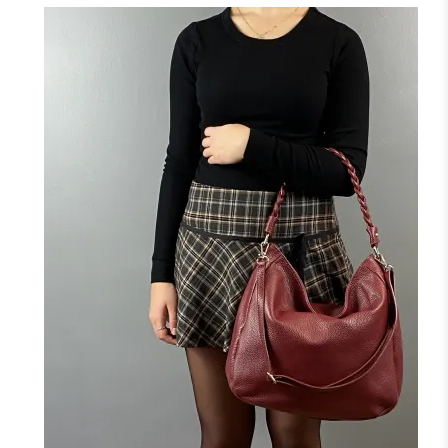
+5
NOIR
MARINE
CAMEL
TAUPE
CANARD
F
FONCÉ
J'ajoute à mon panier !