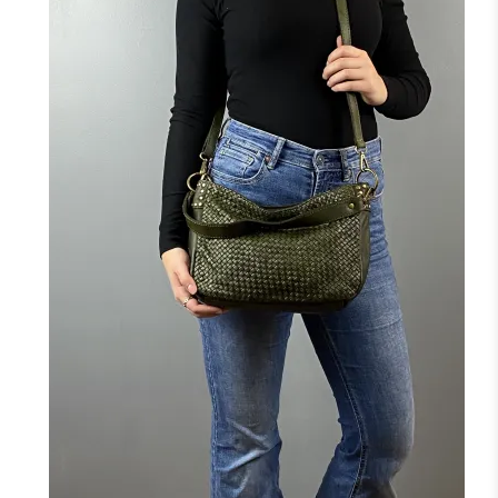
NOIR
CAMEL
ROUGE
F
J'ajoute à mon panier !