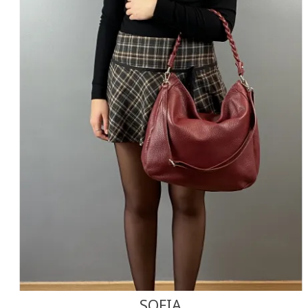
NOIR
BORDEAUX
J'ajoute à mon panier !
Vue rapide
SOFIA