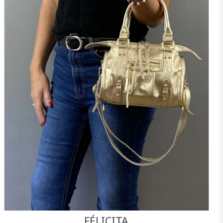
NOIR
MARINE
BORDEAUX
CAMEL
F
J'ajoute à mon panier !
Vue rapide
FÉLICITA