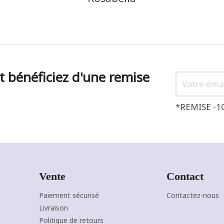
t bénéficiez d'une remise
*REMISE -1
Vente
Contact
Paiement sécurisé
Contactez-nous
NOIR
CAMEL
Livraison
F
J'ajoute à mon panier !
Vue rapide
Politique de retours