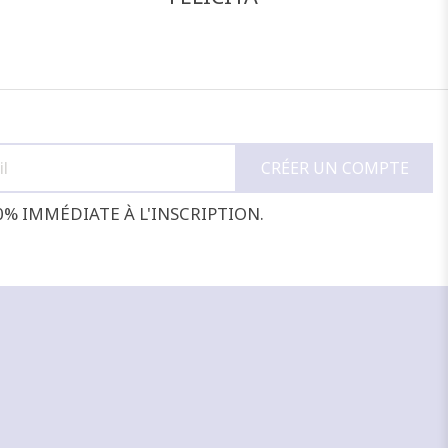
0% IMMÉDIATE À L'INSCRIPTION.
NOIR
ARGENT
DORÉ
BRONZE
B
B
B
D
J'ajoute à mon panier !
Vue rapide