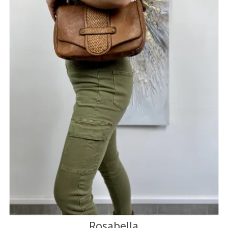
NOIR
CAMEL
CANARD
JAUNE
ROUGE
F
J'ajoute à mon panier !
Vue rapide
Rosabella