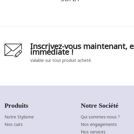
Inscrivez-vous maintenant, e
immédiate !
Valable sur tout produit acheté.
Produits
Notre Société
Notre Stylisme
Qui sommes-nous ?
NOIR
MARINE
BORDEAUX
Nos cuirs
Nos engagements
J'ajoute à mon panier !
Vue rapide
Nos services