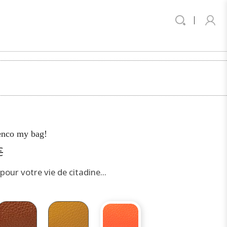
enco my bag!
€
our votre vie de citadine...