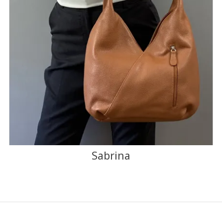
+1
NOIR
MARINE
CAMEL
CANARD
ROUGE
F
J'ajoute à mon panier !
Vue rapide
Sabrina