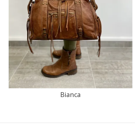
NOIR
CAMEL
F
J'ajoute à mon panier !
Vue rapide
Bianca