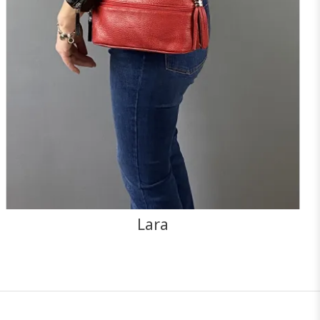
NOIR
CAMEL
ROUGE
F
J'ajoute à mon panier !
Vue rapide
Lara