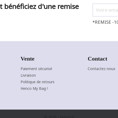
t bénéficiez d'une remise
*REMISE -1
Vente
Contact
Paiement sécurisé
Contactez-nous
NOIR
CAMEL
CANARD
JAUNE
ROUGE
Livraison
F
J'ajoute à mon panier !
Vue rapide
Politique de retours
Henco My Bag !
© 2026 - henco.fr