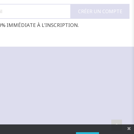
0% IMMÉDIATE À L'INSCRIPTION.
NOIR
MARINE
CAMEL
ROUGE
F
FONCÉ
J'ajoute à mon panier !
Vue rapide
To