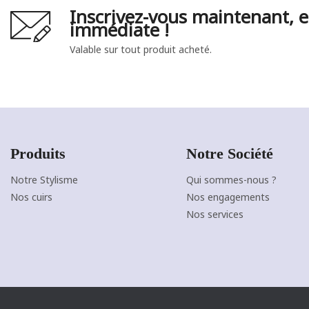
Inscrivez-vous maintenant, e
immédiate !
Valable sur tout produit acheté.
Produits
Notre Société
Notre Stylisme
Qui sommes-nous ?
NOIR
CAMEL
Nos cuirs
Nos engagements
F
J'ajoute à mon panier !
Vue rapide
Nos services