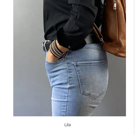
NOIR
CAMEL
F
J'ajoute à mon panier !
Lila