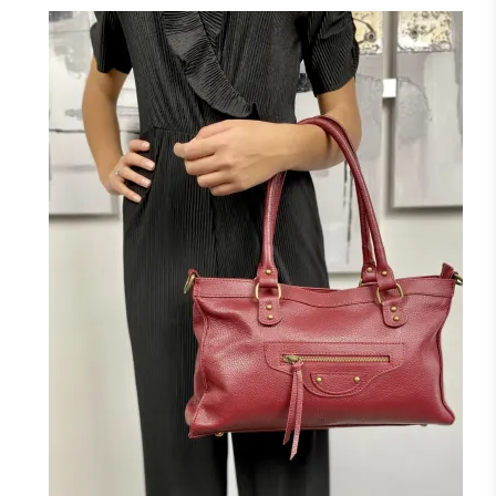
NOIR
MARINE
BORDEAUX
CAMEL
F
J'ajoute à mon panier !