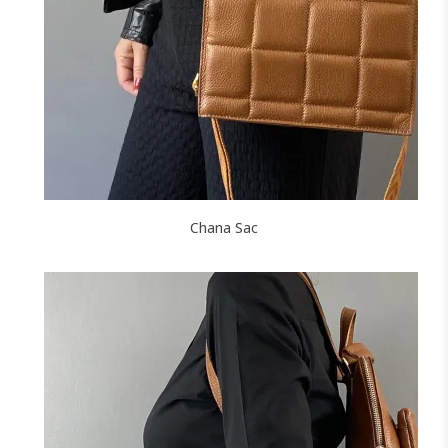
NOIR
MARINE
BORDEAUX
J'ajoute à mon panier !
Chana Sac