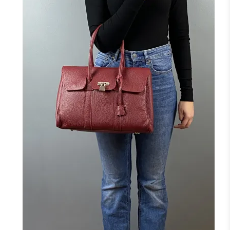
NOIR
CAMEL
JAUNE
F
J'ajoute à mon panier !