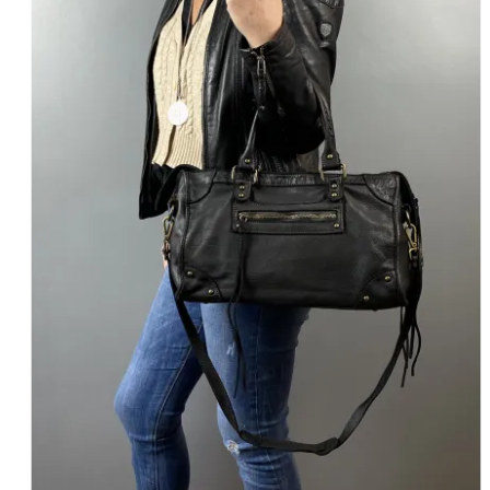
NOIR
MARINE
BORDEAUX
CAMEL
F
J'ajoute à mon panier !
Vue rapide