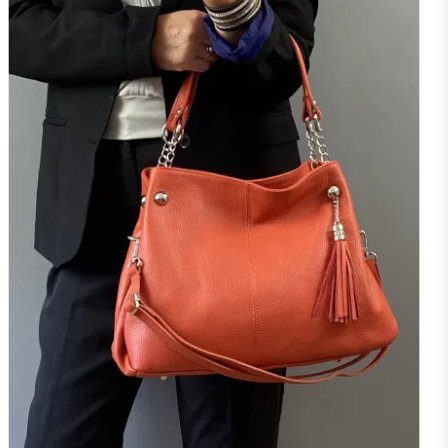
NOIR
MARINE
BORDEAUX
J'ajoute à mon panier !
Vue rapide