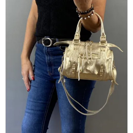
NOIR
MARINE
CAMEL
JAUNE
F
J'ajoute à mon panier !
Vue rapide