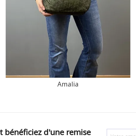
NOIR
CAMEL
F
J'ajoute à mon panier !
Vue rapide
Amalia
t bénéficiez d'une remise