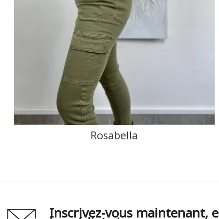
NOIR
MARINE
CAMEL
F
J'ajoute à mon panier !
Vue rapide
Rosabella
Inscrivez-vous maintenant, e