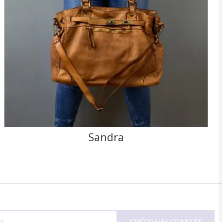
NOIR
CAMEL
F
J'ajoute à mon panier !
Vue rapide
Sandra